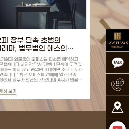
삭제해도 끝나지 않는 연인
[임태호 
몰카, 임태호 변호사가
불법촬영물
알려주는 디지털 포렌식의
구매했습
제 버튼 눌렀는데…'연인 몰카' 혐의, 변호사
불법 사이트에서
최후
안 남을 
2명의 한목소리교제 두 달째, 꿈같던 제주도
남성이 경찰의 
행은 한순간에 악몽으로 변했다. 전 여자친구와
극심한 압박감을
관계 도중 몰래 카메라 셔터를 누른 남성.
성범죄 보안처분
장에서 들켜 급히 영상을 삭제했지만, 그의
변호인의 조력으
대폰은 결국 경찰의 손에 넘어갔다....
자수 전략을 택했
남지...
세히 보기
자세히 보기