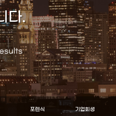
니
다
.
e
s
u
l
t
s
포렌식
기업회생