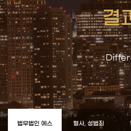
결
D
i
f
f
e
r
법무법인 에스
형사, 성범죄