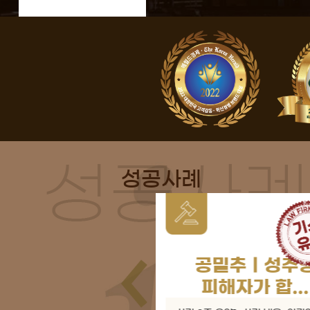
성공사례
밀추ㅣ성추행
아청물소지ㅣ구글
해자가 합...
검색...