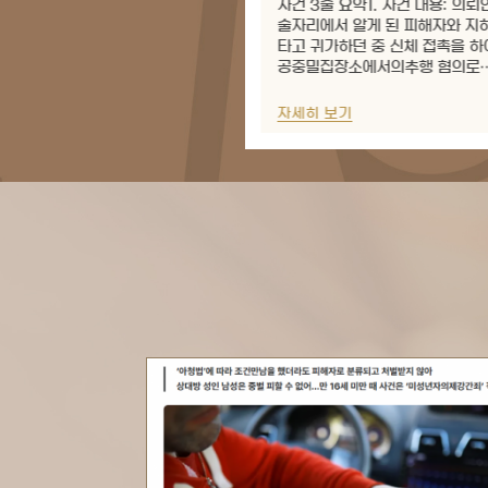
 요약1. 사건 내용: 의뢰인은
사건 3줄 요약1. 사건 내용: 군 복
서 알게 된 피해자와 지하철을
인터넷에서 성착취물을 다운로드
하던 중 신체 접촉을 하여
구글 렌즈로 검색하다가 구글 계
장소에서의추행 혐의로
정지되어 압수수색 위기에 직면함.
며, 하차 후 거부 의사에도
핵심 쟁점: 벌금형 규정이 없어 
화장실 앞에서 기다리는 등...
전과가 남는 아청법 위반...
보기
자세히 보기