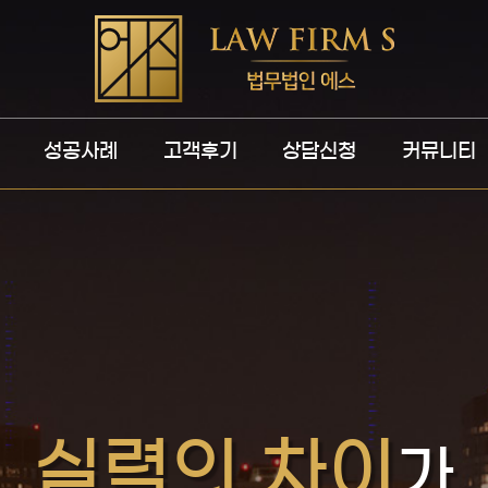
성공사례
고객후기
상담신청
커뮤니티
실
력
의
차
이
가