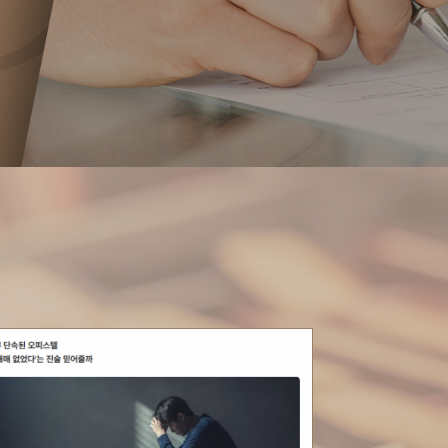
 3줄 요약1. 사건 내용: 지하철
사건 3줄 요약1. 사건 내용
 중 앞서 내리던 피해자의 엉덩이를
재직 중인 의뢰인이 대형마
다는 억울한 혐의로 입건되어 경찰
치마를 입은 피해자들을 수
를 받게 됨.2. 핵심 쟁점: CCTV
촬영하다 현장에서 적발되어 
직접적인 물증이 없는 상황에서 오직
핵심 쟁점: 공기업/공공기관
인을 범인으로...
성범죄 벌금형 이상 확정 시 당
히 보기
자세히 보기