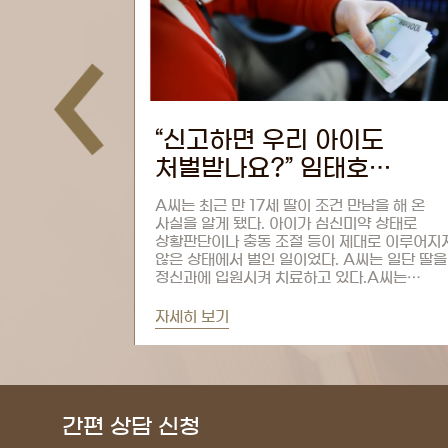
이도
장난으로 "재워준다" 썼는데
호
아청법 피의자 된 청년…
 미성년자
임태호 변호사의 조언은
만남을 해 온
“그냥 장난친다고 글을 올렸습니다…조사할 때
약 상태로
어떻게 응해야 되나요?”SNS에 무심코 올린 
대로 이루어지지
한 줄이 한 청년의 발목을 잡았다.“경찰서에서
씨는 일단 딸을
연락이 왔습니다. 제가 트위터에 장난스럽게 ‘
.A씨는
나온 애들 재워준다, 담배 사준다’ 이런 글을
인 것을 안...
게시한 적이 있는데, 이걸로 조사를...
자세히 보기
간편 상담 신청