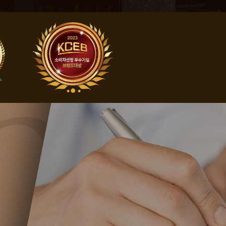
중밀집장소추행ㅣ목
불법촬영ㅣ상습
격자도,...
적발 ...