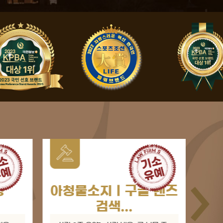
 렌즈
성추행ㅣ강제추행
공
약식명령 ...