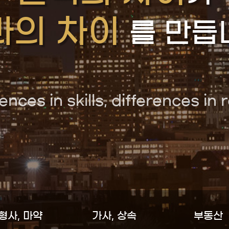
과
의
차
이
를
만
듭
e
n
c
e
s
i
n
s
k
i
l
l
s
,
d
i
f
f
e
r
e
n
c
e
s
i
n
r
형사, 마약
가사, 상속
부동산