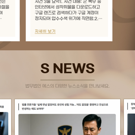
무 중
사건 3줄 요약1. 사건 내용: 술집에서
사건
하고
옆자리 손님의 엉덩이와 허리를
하차
정이
만졌다는 혐의(강제추행)로 입건되어,
만졌
2.
초기 경찰 조사를 홀로 받았다가
수사
징역형
약식기소되어 벌금형 약식명령 및
등 
취업제한 보안처분을 받음.2. 핵심
의뢰
자세히 보기
자세
쟁점:...
S NEWS
법무법인 에스의 다양한 뉴스소식을 만나보세요.