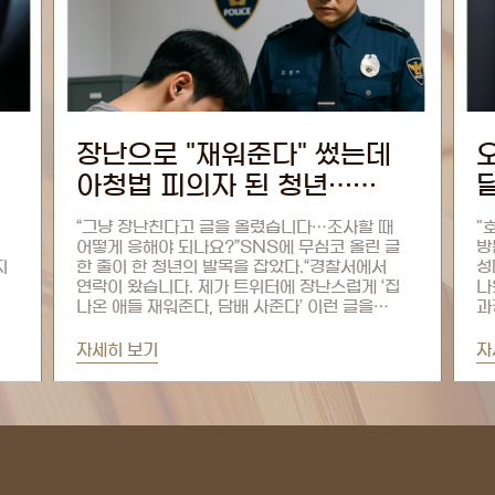
오피 장부 단속 초범의
딜레마, 법무법인 에스의
기소유예 비결은
"호기심과 외로움에 오피스텔 업소를 예약하고
삭
글
방문했습니다.하지만 막상 가보니 단속이 두려워
2
성매매는 하지 않고 종업원과 대화만 조금 나누다
여
집
나왔습니다." 최근 오피스텔 성매매 업소 단속
성
과정에서 장부가 발견된 것 같다며 A씨가 법률
현
전문가들에게 상담을 요청했다...
휴
자세히 보기
자