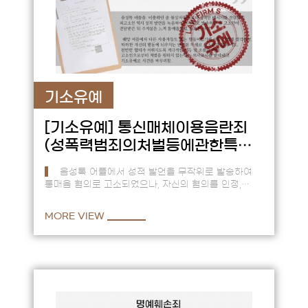
기소유예
[기소유예]
통신매체이용음란죄
(성폭력범죄의처벌등에관한특례
법위반)
음성톡 어플에서 성적 발언을 무작위로 발송하여
통매음 혐의로 고소되었으나, 자신의 혐의를 인정,
반성하고 고소인과 합의하여 기소유예로 사건 마무리.
== 음성톡 어…
MORE VIEW