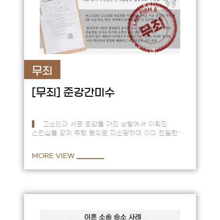
무죄
[무죄]
준강간미수
고소인과 서로 호감을 가진 상황에서 이뤄진
스킨십을 강제 추행 혐의로 피소당하여 이미 친밀한
관계에서 이뤄진 스킨십임을 입증하고 무죄를 이끌어
낸 사건. == 피고소인…
MORE VIEW