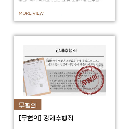
상간녀에게 위자료 3천만 원 및 소송비용 전부를
부담시킨 사례 == 20여 년간 법률상 부부로 무탈히
결혼생활을 이어가던 중 …
MORE VIEW
무혐의
[무혐의]
강제추행죄