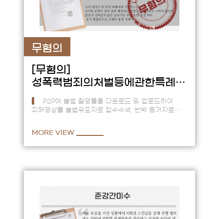
무혐의
[무혐의]
성폭력범죄의처벌등에관한특례법
위반(카메라등이용촬영 반포등)
P2P에 불법 촬영물을 다운로드 및 업로드하여
피해영상물 불법유포자로 압수수색, 반박 증거자료
제출하여 무혐의 종결 == 피의자는 주거지에서 P2P
토렌트에 접속하여 …
MORE VIEW