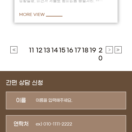
상황설명, 의견서 제출로 혐의없음 종결처리. --
술자리에서 알게 된 고소인과 대화중 어깨를 토닥인
사실에 대해 고소인…
MORE VIEW
11
12
13
14
15
16
17
18
19
2
0
간편 상담 신청
이름
연락처