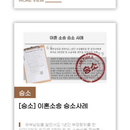
MORE VIEW
승소
[승소]
이혼소송 승소사례
유부남임을 알면서도 1년간 부정행위를 한