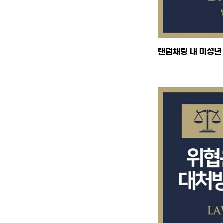
랜덤채팅 내 미성년