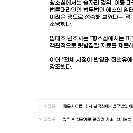
항소심에서는 술자리 경위, 이동 과
법률대리인인 법무법인 에스의 임태
어려울 정도로 성숙해 보였다는 점,
소명했다.
임태호 변호사는 “항소심에서는 피
객관적으로 뒷받침할 자료를 제출해
이어 “전체 사정이 반영돼 집행유예
강조했다.
이전글
‘패륜사이트’ 수사 본격화에…법무법인 에
다음글
음주 후 성관계로 준강간 기소, '항거불능